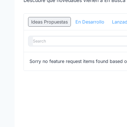
Descubre qué novedades vienen a En Busca de
Ideas Propuestas
En Desarrollo
Lanza
Sorry no feature request items found based on