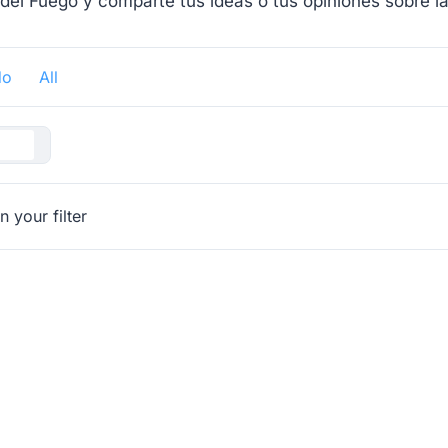
l Fuego y comparte tus ideas o tus opiniones sobre la
do
All
 your filter