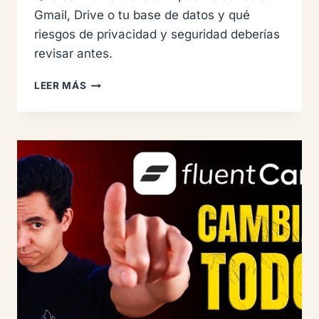
Gmail, Drive o tu base de datos y qué
riesgos de privacidad y seguridad deberías
revisar antes.
CHATGPT
LEER MÁS
MCP:
QUÉ
ES
Y
CÓMO
CONECTAR
GMAIL,
DRIVE
Y
MÁS