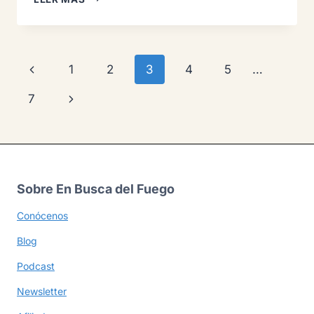
HACER
ANALÍTICA
WEB
CON
Navegación
Página
1
2
3
4
5
…
INTELIGENCIA
ARTIFICIAL
de
anterior
Siguiente
7
página
página
Sobre En Busca del Fuego
Conócenos
Blog
Podcast
Newsletter