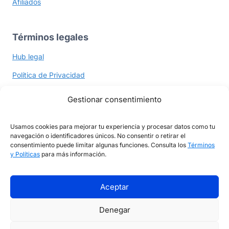
Afiliados
Términos legales
Hub legal
Política de Privacidad
Política de Cookies
Gestionar consentimiento
Términos y Políticas
Usamos cookies para mejorar tu experiencia y procesar datos como tu
navegación o identificadores únicos. No consentir o retirar el
consentimiento puede limitar algunas funciones. Consulta los
Términos
Ayuda y contacto
y Políticas
para más información.
Contacto
Aceptar
Denegar