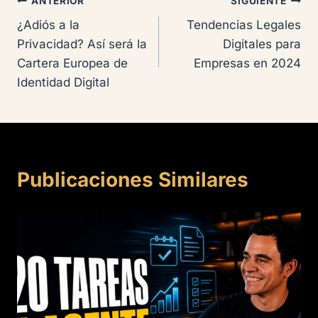
Navegación
ANTERIOR
SIGUIENTE
¿Adiós a la
Tendencias Legales
de
Privacidad? Así será la
Digitales para
entradas
Cartera Europea de
Empresas en 2024
Identidad Digital
Publicaciones Similares