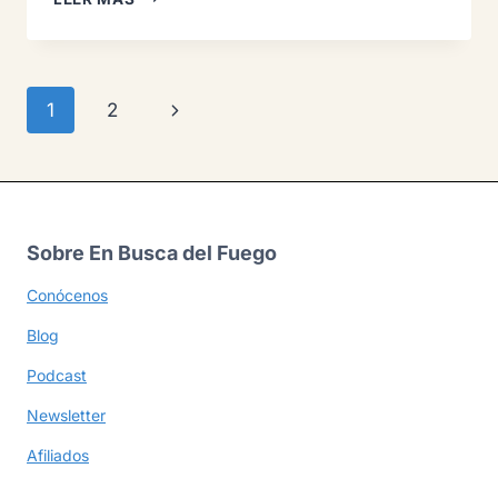
PROTEGER
TU
NEGOCIO
AL
Navegación
Siguiente
1
2
INCORPORAR
SOCIOS
de
página
O
INVERSORES
página
Sobre En Busca del Fuego
Conócenos
Blog
Podcast
Newsletter
Afiliados