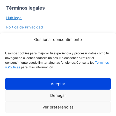
Términos legales
Hub legal
Política de Privacidad
Política de Cookies
Gestionar consentimiento
Términos y Políticas
Usamos cookies para mejorar tu experiencia y procesar datos como tu
navegación o identificadores únicos. No consentir o retirar el
consentimiento puede limitar algunas funciones. Consulta los
Términos
Ayuda y contacto
y Políticas
para más información.
Contacto
Aceptar
Denegar
Ver preferencias
© En Busca del Fuego - Todos los derechos reservados