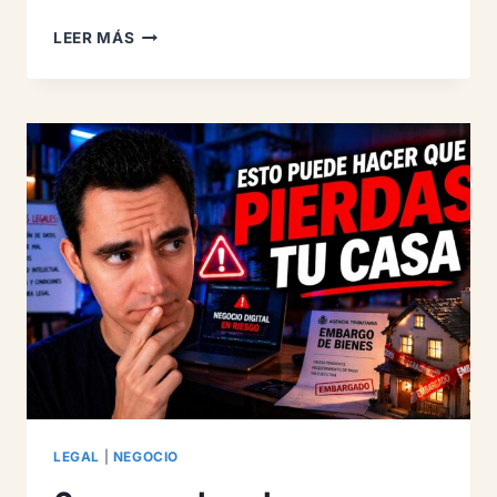
LLC,
LEER MÁS
DUBAI
E
IVA
EUROPEO:
EL
ERROR
DE
VENDER
EN
EUROPA
LEGAL
|
NEGOCIO