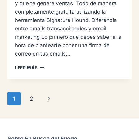
y que te genere ventas. Todo de manera
completamente gratuita utilizando la
herramienta Signature Hound. Diferencia
entre emails transaccionales y email
marketing Lo primero que debes saber a la
hora de plantearte poner una firma de
correo en tus emails…
ESTE
LEER MÁS
GENERADOR
GRATUITO
DE
FIRMAS
Navegación
Siguiente
1
2
PARA
CORREO
de
página
AUMENTARÁ
TUS
página
VENTAS
Sobre En Busca del Fuego