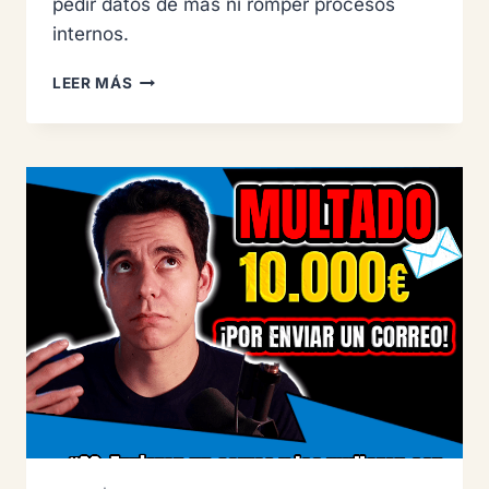
pedir datos de más ni romper procesos
internos.
DERECHOS
LEER MÁS
RGPD
EN
NEWSLETTER
Y
CRM:
OPOSICIÓN,
SUPRESIÓN
Y
CÓMO
NO
LIARLA