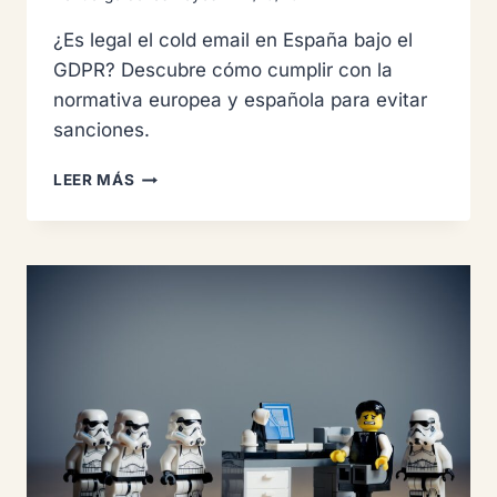
¿Es legal el cold email en España bajo el
GDPR? Descubre cómo cumplir con la
normativa europea y española para evitar
sanciones.
¿ES
LEER MÁS
LEGAL
EL
COLD
EMAIL
EN
ESPAÑA?
RGPD,
LSSI
Y
SANCIONES
AEPD