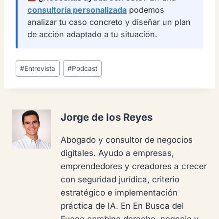
consultoría personalizada
podemos
analizar tu caso concreto y diseñar un plan
de acción adaptado a tu situación.
Etiquetas
#
Entrevista
#
Podcast
de
la
entrada:
Jorge de los Reyes
Abogado y consultor de negocios
digitales. Ayudo a empresas,
emprendedores y creadores a crecer
con seguridad jurídica, criterio
estratégico e implementación
práctica de IA. En En Busca del
Fuego combino derecho, negocio y