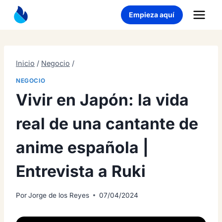
Saltar
Empieza aquí
al
contenido
Inicio
/
Negocio
/
NEGOCIO
Vivir en Japón: la vida
real de una cantante de
anime española |
Entrevista a Ruki
Por
Jorge de los Reyes
07/04/2024