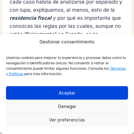
cada caso habría de analizarse por separado y
con lupa, expliquemos, al menos, esto de la
residencia fiscal
y por qué es importante que
conozcas las reglas por las cuales, aunque no
estés “físicamente” en España, se te
Gestionar consentimiento
consideraría residente igualmente.
Usamos cookies para mejorar tu experiencia y procesar datos como tu
Para Hacienda, no te has ido
navegación o identificadores únicos. No consentir o retirar el
consentimiento puede limitar algunas funciones. Consulta los
Términos
La normativa tributaria establece la obligación
y Políticas
para más información.
al contribuyente de comunicar a la
Administración tributaria el domicilio fiscal,
así
Aceptar
como las variaciones
que se puedan producir
en el mismo.
Denegar
Ver preferencias
Con carácter general,
el domicilio fiscal del
contribuyente informa de la residencia fiscal