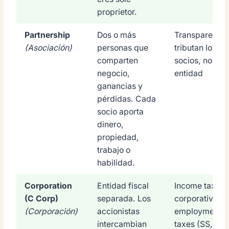
proprietor.
Partnership
Dos o más
Transparente:
(Asociación)
personas que
tributan los
comparten
socios, no la
negocio,
entidad
ganancias y
pérdidas. Cada
socio aporta
dinero,
propiedad,
trabajo o
habilidad.
Corporation
Entidad fiscal
Income tax
(C Corp)
separada. Los
corporativo +
(Corporación)
accionistas
employment
intercambian
taxes (SS,